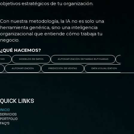
objetivos estratégicos de tu organización.
Con nuestra metodología, la IA no es solo una
herramienta genérica, sino una inteligencia
organizacional que entiende cómo trabaja tu
negocio.
¿QUÉ HACEMOS?
VO
MODELOS DE DATOS
AUTOMATIZACIÓN DE TAREAS RUTINARIAS
IA API
AUTOMATIZACIÓN
PREDICCIÓN DE VENTAS
DATA VISUALIZATION
QUICK LINKS
INICIO
SERVICIOS
PORTFOLIO
FAQ'S